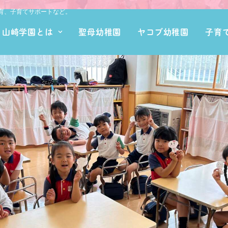
育、子育てサポートなど。
山崎学園とは
聖母幼稚園
ヤコブ幼稚園
子育