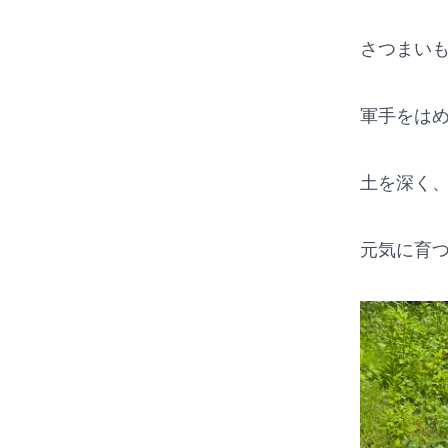
さつまい
軍手をは
土を深く
元気に育