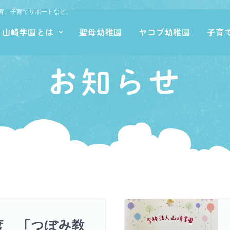
育、子育てサポートなど。
山崎学園とは
聖母幼稚園
ヤコブ幼稚園
子育
お知らせ
度 「つぼみ教