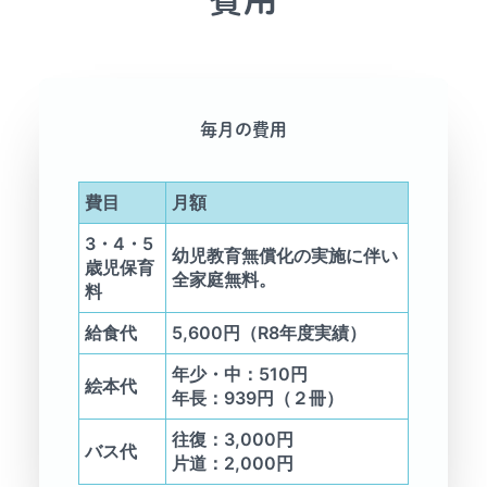
毎月の費用
費目
月額
3・4・5
幼児教育無償化の実施に伴い
歳児保育
全家庭無料。
料
給食代
5,600円（R8年度実績）
年少・中：510円
絵本代
年長：939円（２冊）
往復：3,000円
バス代
片道：2,000円