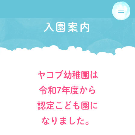
入園案内
ホーム
山崎学園とは
聖母幼稚園
ヤコブ幼稚園は
ヤコブ幼稚園
令和7年度から
子育てサポート
認定こども園に
お知らせ
なりました。
お問い合わせ