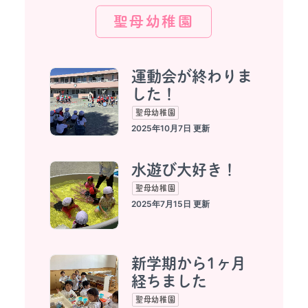
聖母幼稚園
入園案内
運動会が終わりま
した！
花たちのつぶやき
聖母幼稚園
2025年10月7日
水遊び大好き！
聖母幼稚園
2025年7月15日
新学期から1ヶ月
経ちました
聖母幼稚園